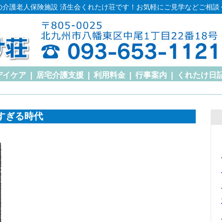
の介護老人保険施設 済生会くれたけ荘です！お気軽にご見学などご相談
デイケア
|
居宅介護支援
|
利用料金
|
行事案内
|
くれたけ日
すぎる時代