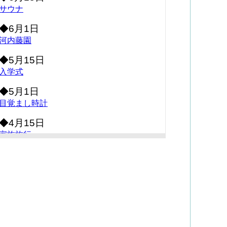
サウナ
◆6月1日
河内藤園
◆5月15日
入学式
◆5月1日
目覚まし時計
◆4月15日
家族旅行
◆4月1日
ネズミが・・・
◆3月15日
コキア（箒木）
◆3月1日