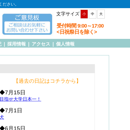
ください。
文字サイズ
小
中
大
受付時間 9:00～17:00
<日祝祭日を除く>
記
|
採用情報
|
アクセス
|
個人情報
【過去の日記はコチラから】
◆7月15日
目指せ大学日本一！
◆7月1日
犬
◆6月15日