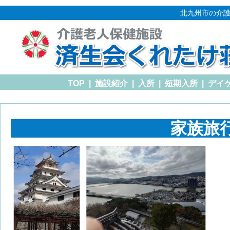
北九州市の介護
TOP
|
施設紹介
|
入所
|
短期入所
|
デイ
家族旅