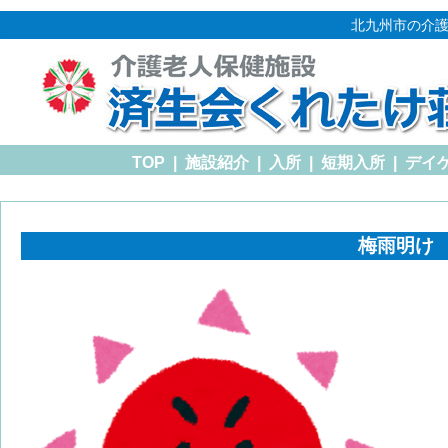
北九州市の介護
TOP
|
施設紹介
|
入所
|
短期入所
|
デイ
梅雨明け