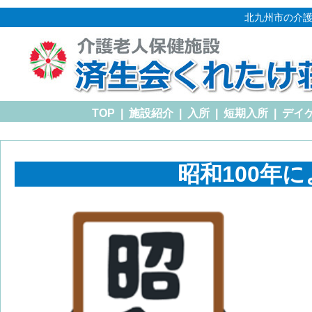
北九州市の介護
TOP
|
施設紹介
|
入所
|
短期入所
|
デイ
昭和100年