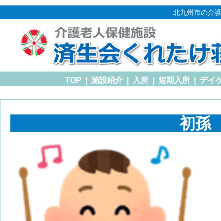
北九州市の介護
TOP
|
施設紹介
|
入所
|
短期入所
|
デイ
初孫