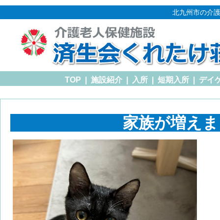
北九州市の介護
TOP
|
施設紹介
|
入所
|
短期入所
|
デイ
家族が増えま