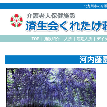
北九州市の介護
TOP
|
施設紹介
|
入所
|
短期入所
|
デイ
河内藤