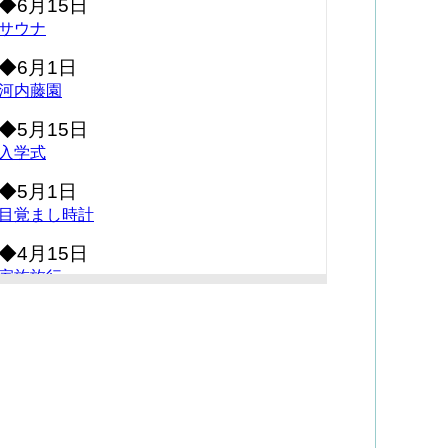
◆6月15日
サウナ
◆6月1日
河内藤園
◆5月15日
入学式
◆5月1日
目覚まし時計
◆4月15日
家族旅行
◆4月1日
ネズミが・・・
◆3月15日
コキア（箒木）
◆3月1日