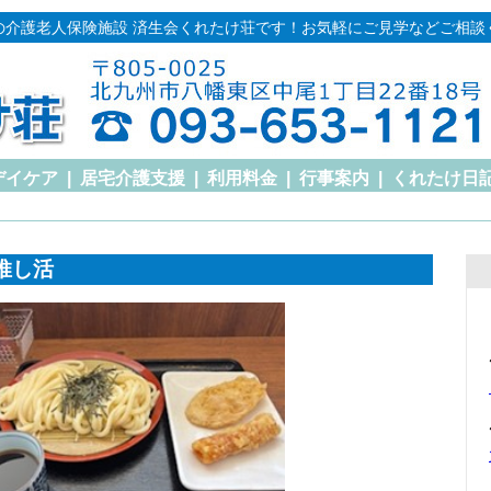
の介護老人保険施設 済生会くれたけ荘です！お気軽にご見学などご相談
デイケア
|
居宅介護支援
|
利用料金
|
行事案内
|
くれたけ日
推し活