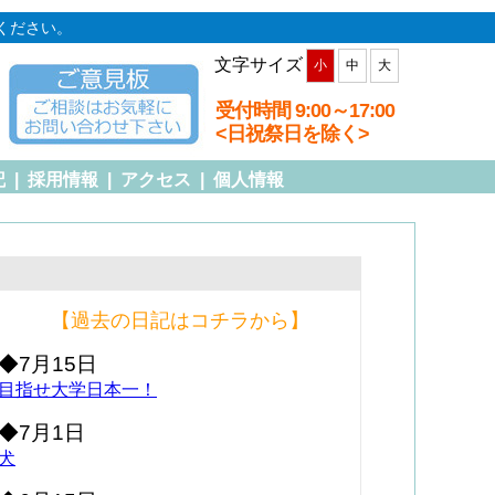
ください。
文字サイズ
小
中
大
受付時間 9:00～17:00
<日祝祭日を除く>
記
|
採用情報
|
アクセス
|
個人情報
【過去の日記はコチラから】
◆7月15日
目指せ大学日本一！
◆7月1日
犬